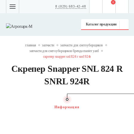
0
8 (029) 683-42-48
Каталог продукции
главная
запчасти
запчасти для снегоуборщиков
запчасти для снегоуборщиков бренда master yard
скрепер snapper snl 824 r snrl 924r
Скрепер Snapper SNL 824 R
SNRL 924R
Информация