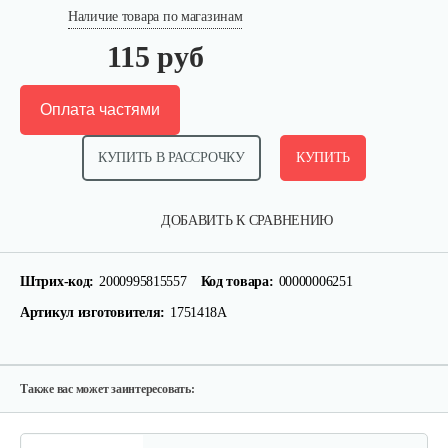
Наличие товара по магазинам
115 руб
Оплата частями
КУПИТЬ В РАССРОЧКУ
КУПИТЬ
Прокладка MasterYard для ML7522B,…
ДОБАВИТЬ К СРАВНЕНИЮ
10 руб
Смотреть
Штрих-код:
2000995815557
Код товара:
00000006251
Артикул изготовителя:
1751418A
Гайка 627856 Murray/Canadiana&Sentinel
15 руб
Смотреть
Также вас может заинтересовать: