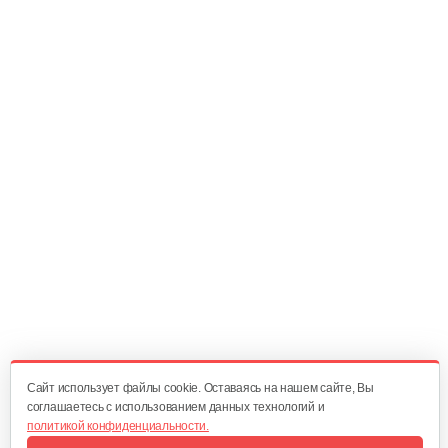
Болт срезной Н924 RX
10 руб
Смотреть
Болт срезной
10 руб
Смотреть
Подшипник MasterYard ML7522B ML11524BE
20 руб
Смотреть
Cайт использует файлы cookie. Оставаясь на нашем сайте, Вы
соглашаетесь с использованием данных технологий и
политикой конфиденциальности.
Пластина Oleo-Mac аналог SJ-021C