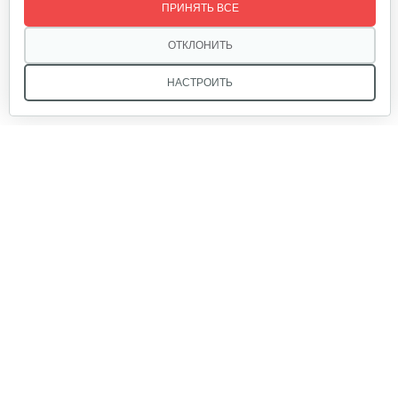
ПРИНЯТЬ ВСЕ
10 руб
Смотреть
ОТКЛОНИТЬ
НАСТРОИТЬ
Прокладка MasterYard для ML7522B,…
10 руб
Смотреть
Мы в соцсетях:
Гайка 627856 Murray/Canadiana&Sentinel
15 руб
Смотреть
Звоните, и мы поможем подобрать идеальный вариант
техники для вашего участка или фермерского хозяйства!
Ремень привода шнека SNL824R.924R…
Купить садовую технику от первого поставщика
ОДО «Агропарк-М» — это выгодное и надёжное решение!
55 руб
Смотреть