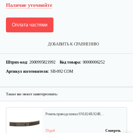
Наличие уточняйте
Оплата частями
Прокладка MasterYard для ML7522B,…
ДОБАВИТЬ К СРАВНЕНИЮ
10 руб
Смотреть
Штрих-код:
2000995821992
Код товара:
00000006252
Артикул изготовителя:
SB-092 СОМ
Гайка 627856 Murray/Canadiana&Sentinel
15 руб
Смотреть
Также вас может заинтересовать:
Ремень привода шнека SNL824R.924R…
55 руб
Смотреть