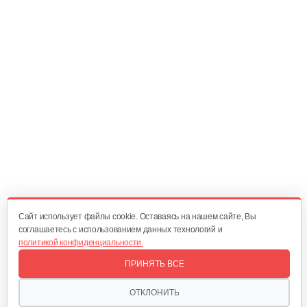
10 руб
Смотреть
Болт срезной
10 руб
Смотреть
Подшипник MasterYard ML7522B ML11524BE
20 руб
Смотреть
Cайт использует файлы cookie. Оставаясь на нашем сайте, Вы
соглашаетесь с использованием данных технологий и
политикой конфиденциальности.
Пластина Oleo-Mac аналог SJ-021C
ПРИНЯТЬ ВСЕ
10 руб
Смотреть
ОТКЛОНИТЬ