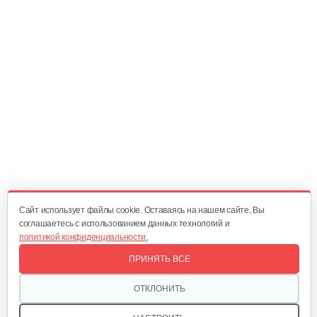
10 руб
Смотреть
Болт срезной
10 руб
Смотреть
Подшипник MasterYard ML7522B ML11524BE
20 руб
Смотреть
Cайт использует файлы cookie. Оставаясь на нашем сайте, Вы
соглашаетесь с использованием данных технологий и
политикой конфиденциальности.
Пластина Oleo-Mac аналог SJ-021C
ПРИНЯТЬ ВСЕ
10 руб
Смотреть
ОТКЛОНИТЬ