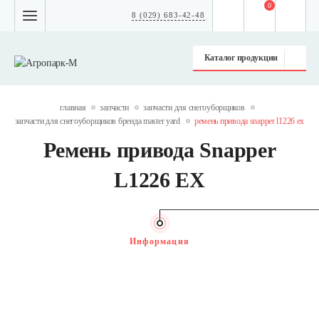
0
8 (029) 683-42-48
Каталог продукции
главная
запчасти
запчасти для снегоуборщиков
запчасти для снегоуборщиков бренда master yard
ремень привода snapper l1226 ex
Ремень привода Snapper
L1226 EX
Информация