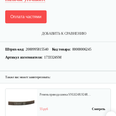
Оплата частями
Прокладка MasterYard для ML7522B,…
ДОБАВИТЬ К СРАВНЕНИЮ
10 руб
Смотреть
Штрих-код:
2000995815540
Код товара:
00000006245
Артикул изготовителя:
1733324SM
Гайка 627856 Murray/Canadiana&Sentinel
15 руб
Смотреть
Также вас может заинтересовать:
Ремень привода шнека SNL824R.924R…
55 руб
Смотреть