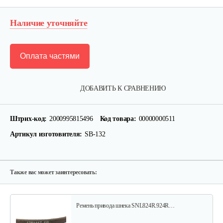
Наличие уточняйте
Оплата частями
Прокладка MasterYard для ML7522B,…
ДОБАВИТЬ К СРАВНЕНИЮ
10 руб
Смотреть
Штрих-код:
2000995815496
Код товара:
00000000511
Артикул изготовителя:
SB-132
Гайка 627856 Murray/Canadiana&Sentinel
15 руб
Смотреть
Также вас может заинтересовать:
Ремень привода шнека SNL824R.924R…