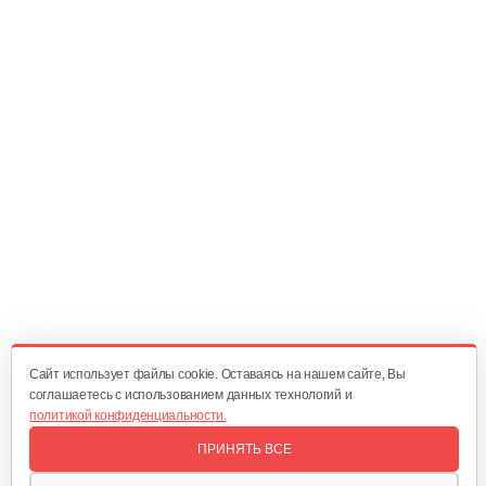
Болт срезной Н924 RX
10 руб
Смотреть
Болт срезной
10 руб
Смотреть
Подшипник MasterYard ML7522B ML11524BE
20 руб
Смотреть
Cайт использует файлы cookie. Оставаясь на нашем сайте, Вы
соглашаетесь с использованием данных технологий и
политикой конфиденциальности.
Пластина Oleo-Mac аналог SJ-021C
ПРИНЯТЬ ВСЕ