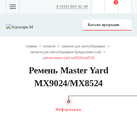
0
8 (029) 683-42-48
Каталог продукции
главная
запчасти
запчасти для снегоуборщиков
запчасти для снегоуборщиков бренда master yard
ремень master yard mx9024/mx8524
Ремень Master Yard
MX9024/MX8524
Информация