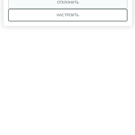
10 руб
Смотреть
ОТКЛОНИТЬ
НАСТРОИТЬ
Прокладка MasterYard для ML7522B,…
10 руб
Смотреть
Мы в соцсетях:
Гайка 627856 Murray/Canadiana&Sentinel
15 руб
Смотреть
Звоните, и мы поможем подобрать идеальный вариант
техники для вашего участка или фермерского хозяйства!
Ремень привода шнека SNL824R.924R…
Купить садовую технику от первого поставщика
ОДО «Агропарк-М» — это выгодное и надёжное решение!
55 руб
Смотреть
Ремень Master Yard ML11524 BE