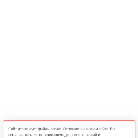
145.01 руб
Смотреть
Соединение шарнирное GEOS 413027
35 руб
Смотреть
Шестерня для…
200 руб
Смотреть
Трос привода SnowLine 700 E сталь
80 руб
Смотреть
Cайт использует файлы cookie. Оставаясь на нашем сайте, Вы
соглашаетесь с использованием данных технологий и