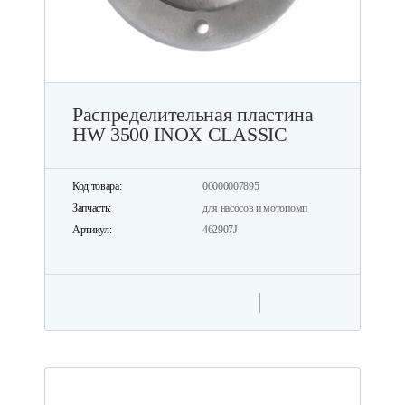
Распределительная пластина
HW 3500 INOX CLASSIC
Код товара:
00000007895
Запчасть:
для насосов и мотопомп
Артикул:
462907J