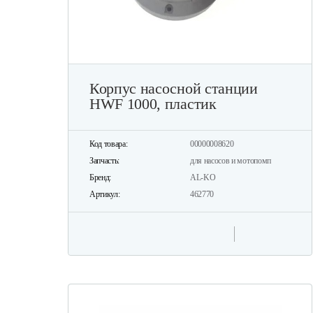
Корпус насосной станции
HWF 1000, пластик
Код товара:
00000008620
Запчасть:
для насосов и мотопомп
Бренд:
AL-KO
Артикул:
462770