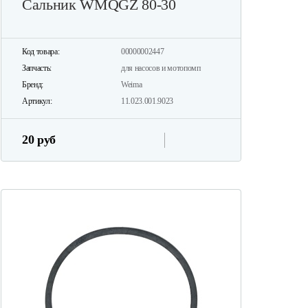
Сальник WMQGZ 80-30
Код товара:
00000002447
Запчасть:
для насосов и мотопомп
Бренд:
Weima
Артикул:
11.023.001.9023
20 руб