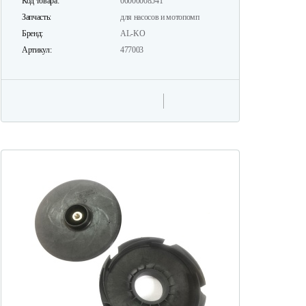
Код товара:
00000008541
Запчасть:
для насосов и мотопомп
Бренд:
AL-KO
Артикул:
477003