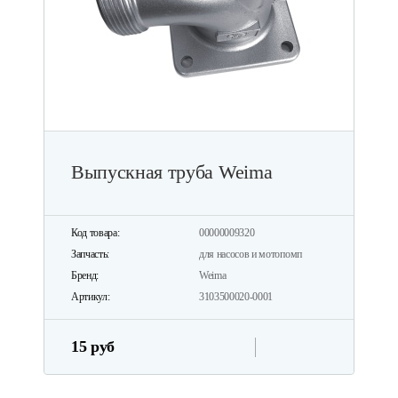
Выпускная труба Weima
Код товара:
00000009320
Запчасть:
для насосов и мотопомп
Бренд:
Weima
Артикул:
3103500020-0001
15 руб