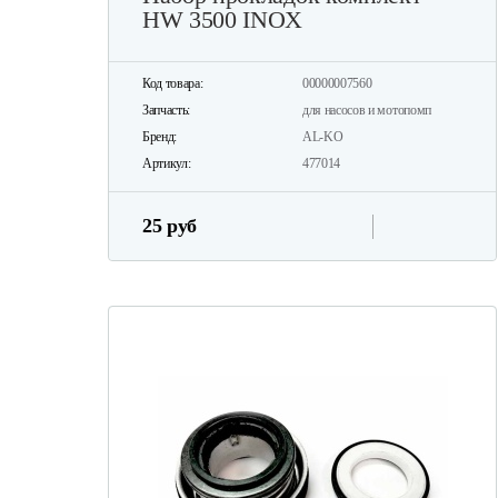
HW 3500 INOX
Код товара:
00000007560
Запчасть:
для насосов и мотопомп
Бренд:
AL-KO
Артикул:
477014
25 руб