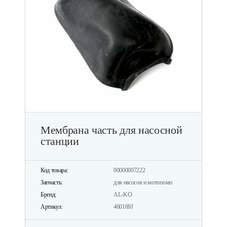
Мембрана часть для насосной
станции
Код товара:
00000007222
Запчасть:
для насосов и мотопомп
Бренд:
AL-KO
Артикул:
460169J