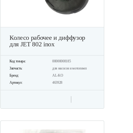
Колесо рабочее и диффузор
для JET 802 inox
Код товара:
00000008185
Запчасть:
для насосов и мотопомп
Бренд:
AL-KO
Артикул:
463928