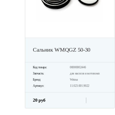
Сальник WMQGZ 50-30
Код товара:
00000002446
Запчасть:
для насосов и мотопомп
Бренд:
Weima
Артикул:
11.023.001.9022
20 руб