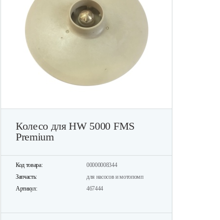
Колесо для HW 5000 FMS
Premium
Код товара:
00000008344
Запчасть:
для насосов и мотопомп
Артикул:
467444