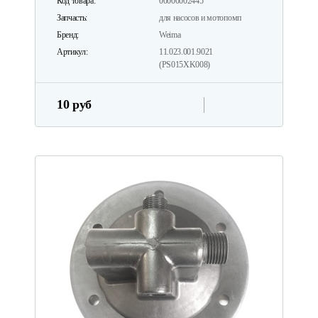
Код товара:
00000002445
Запчасть:
для насосов и мотопомп
Бренд:
Weima
Артикул:
11.023.001.9021
(PS015XK008)
10 руб