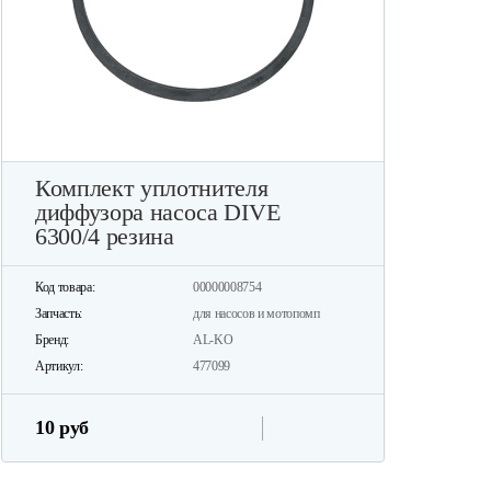
Комплект уплотнителя
диффузора насоса DIVE
6300/4 резина
Код товара:
00000008754
Запчасть:
для насосов и мотопомп
Бренд:
AL-KO
Артикул:
477099
10 руб