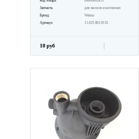
Код товара:
00000002451
Запчасть:
для насосов и мотопомп
Бренд:
Weima
Артикул:
11.023.001.9133
10 руб