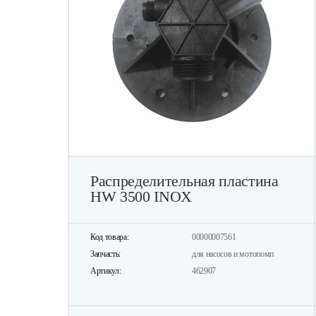
Распределительная пластина
HW 3500 INOX
Код товара:
00000007561
Запчасть:
для насосов и мотопомп
Артикул:
462907