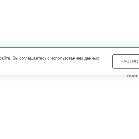
сайте, Вы соглашаетесь с использованием данных
НАСТРО
Звони
техни
Купит
ОДО «
, оф. 93, УНП 101430466. Зарегистрировано Минским