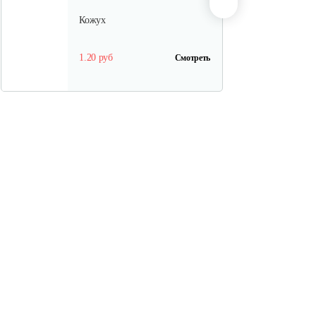
Кожух
1.20 руб
Смотреть
Заглушка Тарпан
15 руб
Смотреть
Болт ушковый 093310020
Тарпан
10 руб
Смотреть
Пружина Тарпан