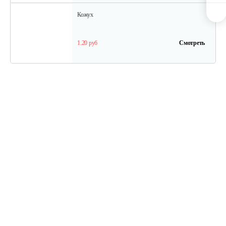
Кожух
1.20 руб
Смотреть
Заглушка Тарпан
15 руб
Смотреть
Болт ушковый 093310020 Тарпан
10 руб
Смотреть
Пружина Тарпан