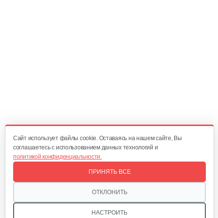
12 руб
Смотреть
Кольцо
5 руб
Смотреть
Крышка
15 руб
Смотреть
Cайт использует файлы cookie. Оставаясь на нашем сайте, Вы
соглашаетесь с использованием данных технологий и
политикой конфиденциальности.
Барабан сцепления
ПРИНЯТЬ ВСЕ
75 руб
Смотреть
ОТКЛОНИТЬ
НАСТРОИТЬ