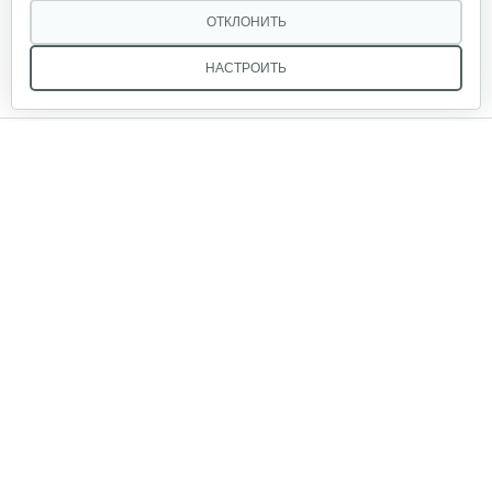
ОТКЛОНИТЬ
НАСТРОИТЬ
Мы в соцсетях:
Звоните, и мы поможем подобрать идеальный вариант
техники для вашего участка или фермерского хозяйства!
Купить садовую технику от первого поставщика
ОДО «Агропарк-М» — это выгодное и надёжное решение!