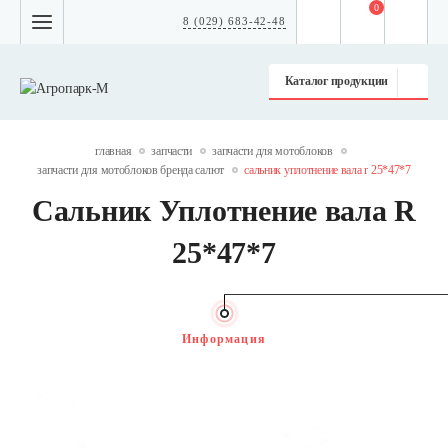
0
8 (029) 683-42-48
Каталог продукции
главная
запчасти
запчасти для мотоблоков
запчасти для мотоблоков бренда салют
сальник уплотнение вала r 25*47*7
Сальник Уплотнение вала R
25*47*7
Информация