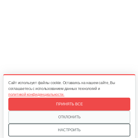
Ремень А48/ 1250 Lp
20 руб
Смотреть
Шестерня вертикального вала…
50 руб
Смотреть
Cайт использует файлы cookie. Оставаясь на нашем сайте, Вы
соглашаетесь с использованием данных технологий и
политикой конфиденциальности.
Шестерня ведущая КР-0,5 Нева
ПРИНЯТЬ ВСЕ
70 руб
Смотреть
ОТКЛОНИТЬ
НАСТРОИТЬ
Ролик натяжения ремня Нева в…