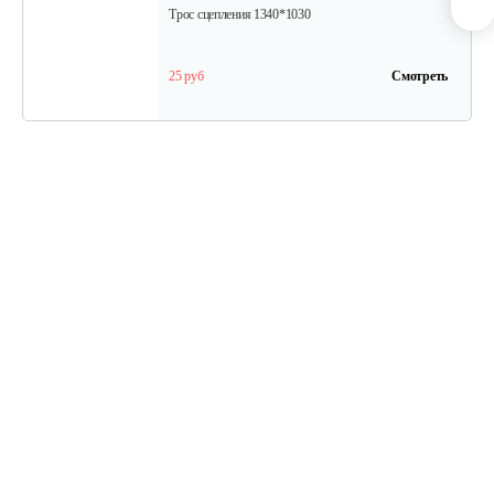
Трос сцепления 1340*1030
25 руб
Смотреть
Ремень А 13x1270 Li (1300 Lw)
10 руб
Смотреть
Трос переключения передач в…
30 руб
Смотреть
Руль левый Нева 005.47.0460-01
40 руб
Смотреть