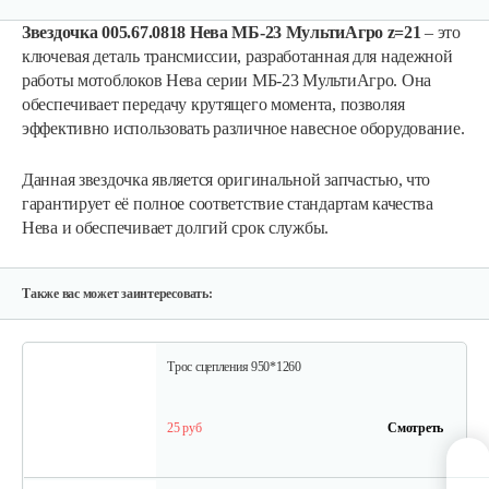
Звездочка 005.67.0818
Нева МБ-23 МультиАгро z=21
– это
ключевая деталь трансмиссии, разработанная для надежной
работы мотоблоков Нева серии МБ-23 МультиАгро. Она
Ролик натяжения ремня Нева в…
обеспечивает передачу крутящего момента, позволяя
эффективно использовать различное навесное оборудование.
20 руб
Смотреть
Данная звездочка является оригинальной запчастью, что
гарантирует её полное соответствие стандартам качества
Нева и обеспечивает долгий срок службы.
Пружина расцепителя Нева…
10 руб
Смотреть
Также вас может заинтересовать:
Трос сцепления 950*1260
25 руб
Смотреть