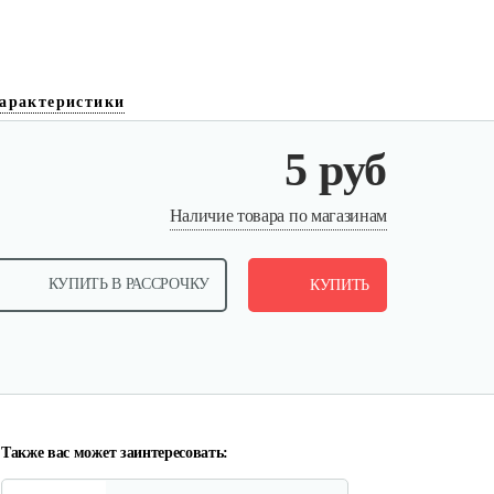
арактеристики
5 руб
Ролик натяжения ремня Нева
Наличие товара по магазинам
в…
КУПИТЬ В РАССРОЧКУ
20 руб
КУПИТЬ
Смотреть
Пружина расцепителя Нева…
10 руб
Смотреть
Также вас может заинтересовать: