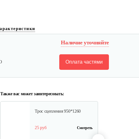
Ролик натяжения ремня Нева
арактеристики
в…
Наличие уточняйте
20 руб
Смотреть
Оплата частями
Ю
Пружина расцепителя Нева…
10 руб
Смотреть
Также вас может заинтересовать:
Трос сцепления 950*1260
25 руб
Смотреть