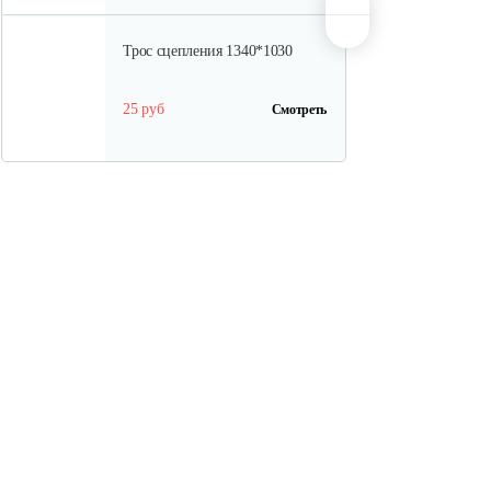
Трос сцепления 1340*1030
25 руб
Смотреть
Ремень А 13x1270 Li (1300 Lw)
10 руб
Смотреть
Трос переключения передач в…
30 руб
Смотреть