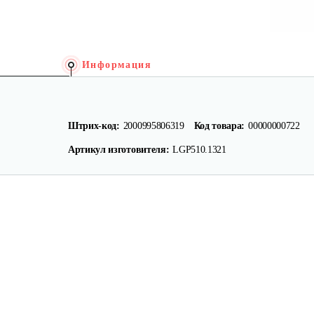
Информация
Штрих-код:
2000995806319
Код товара:
00000000722
Артикул изготовителя:
LGР510.1321