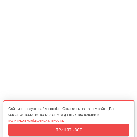
Руль левый Нева 005.47.0460-01
40 руб
Смотреть
Ремень А48/ 1250 Lp
20 руб
Смотреть
Шестерня вертикального вала…
50 руб
Смотреть
Cайт использует файлы cookie. Оставаясь на нашем сайте, Вы
соглашаетесь с использованием данных технологий и
политикой конфиденциальности.
Шестерня ведущая КР-0,5 Нева
ПРИНЯТЬ ВСЕ