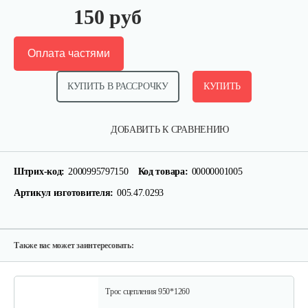
150 руб
Оплата частями
КУПИТЬ В РАССРОЧКУ
КУПИТЬ
Ролик натяжения ремня Нева в…
ДОБАВИТЬ К СРАВНЕНИЮ
20 руб
Смотреть
Штрих-код:
2000995797150
Код товара:
00000001005
Артикул изготовителя:
005.47.0293
Пружина расцепителя Нева…
10 руб
Смотреть
Также вас может заинтересовать:
Трос сцепления 950*1260