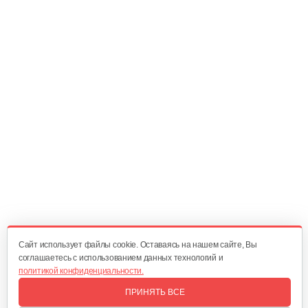
Шкив приводной для 1100-3
30 руб
Смотреть
Натяжная пружина для 1100-3
5 руб
Смотреть
Возвратная пружина для 1100-3
5 руб
Смотреть
Cайт использует файлы cookie. Оставаясь на нашем сайте, Вы
соглашаетесь с использованием данных технологий и
политикой конфиденциальности.
Цепь для 1100-3, 56 звеньев
ПРИНЯТЬ ВСЕ