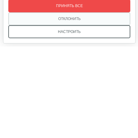
ПРИНЯТЬ ВСЕ
35 руб
Смотреть
ОТКЛОНИТЬ
НАСТРОИТЬ
Пробка редуктора для 1100-3
5 руб
Смотреть
Мы в соцсетях:
Натяжной ролик для 1100-3
25 руб
Смотреть
Звоните, и мы поможем подобрать идеальный вариант
техники для вашего участка или фермерского хозяйства!
Купить садовую технику от первого поставщика
Соединительная рамка
ОДО «Агропарк-М» — это выгодное и надёжное решение!
25 руб
Смотреть