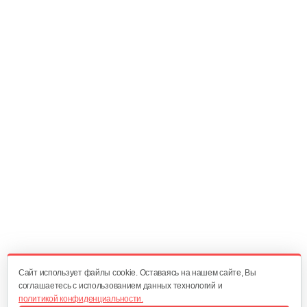
15 руб
Смотреть
Шкив приводной для 1100-3
30 руб
Смотреть
Натяжная пружина для 1100-3
5 руб
Смотреть
Возвратная пружина для 1100-3
5 руб
Смотреть
Cайт использует файлы cookie. Оставаясь на нашем сайте, Вы
соглашаетесь с использованием данных технологий и
политикой конфиденциальности.
Цепь для 1100-3, 56 звеньев