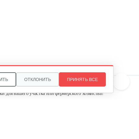
Шкив приводной для 1100-3
30 руб
Смотреть
Натяжная пружина для 1100-3
5 руб
Смотреть
ИТЬ
ОТКЛОНИТЬ
ПРИНЯТЬ ВСЕ
те, и мы поможем подобрать идеальный вариант
ки для вашего участка или фермерского хозяйства!
Возвратная пружина для 1100-3
ь садовую технику от первого поставщика
Агропарк-М» — это выгодное и надёжное решение!
5 руб
Смотреть