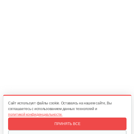
Шкив приводной для 1100-3
30 руб
Смотреть
Натяжная пружина для 1100-3
5 руб
Смотреть
Возвратная пружина для 1100-3
5 руб
Смотреть
Cайт использует файлы cookie. Оставаясь на нашем сайте, Вы
соглашаетесь с использованием данных технологий и
политикой конфиденциальности.
Цепь для 1100-3, 56 звеньев
ПРИНЯТЬ ВСЕ