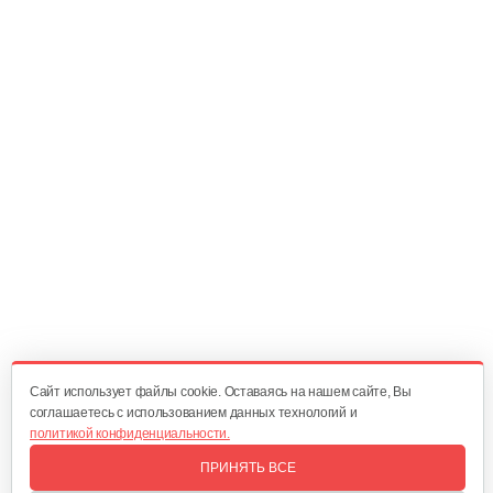
Шкив приводной для 1100-3
30 руб
Смотреть
Натяжная пружина для 1100-3
5 руб
Смотреть
Возвратная пружина для 1100-3
5 руб
Смотреть
Cайт использует файлы cookie. Оставаясь на нашем сайте, Вы
соглашаетесь с использованием данных технологий и
политикой конфиденциальности.
Цепь для 1100-3, 56 звеньев
ПРИНЯТЬ ВСЕ