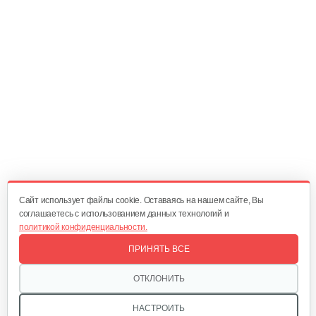
30 руб
Смотреть
Натяжная пружина для 1100-3
5 руб
Смотреть
Возвратная пружина для 1100-3
5 руб
Смотреть
Cайт использует файлы cookie. Оставаясь на нашем сайте, Вы
соглашаетесь с использованием данных технологий и
политикой конфиденциальности.
Цепь для 1100-3, 56 звеньев
ПРИНЯТЬ ВСЕ
35 руб
Смотреть
ОТКЛОНИТЬ
НАСТРОИТЬ