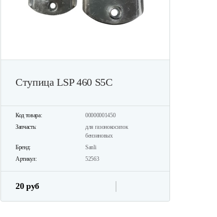
Ступица LSP 460 S5C
Код товара:
00000001450
Запчасть:
для газонокосилок
бензиновых
Бренд:
Sanli
Артикул:
52563
20 руб