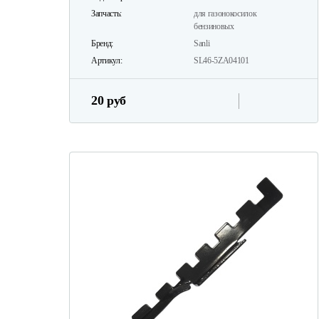
Запчасть:
для газонокосилок
бензиновых
Бренд:
Sanli
Артикул:
SL46-5ZA04101
20 руб