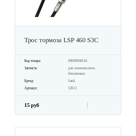
Трос тормоза LSP 460 S3C
Код товара:
00000008144
Запчасть:
для газонокосилок
бензиновых
Бренд:
Sanli
Артикул:
52612
15 руб