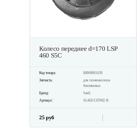
Колесо переднее d=170 LSP
460 S5C
Код товара:
00000001438
Запчасть:
для газонокосилок
бензиновых
Бренд:
Sanli
Артикул:
SL46Z-C07002-R
25 руб