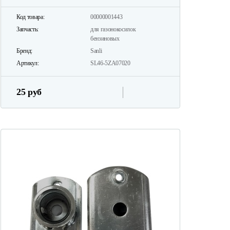
Код товара:
00000001443
Запчасть:
для газонокосилок
бензиновых
Бренд:
Sanli
Артикул:
SL46-5ZA07020
25 руб