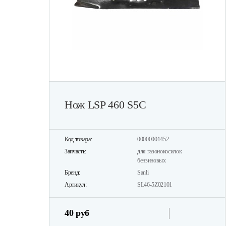
Нож LSP 460 S5C
Код товара:
00000001452
Запчасть:
для газонокосилок
бензиновых
Бренд:
Sanli
Артикул:
SL46-5Z02101
40 руб