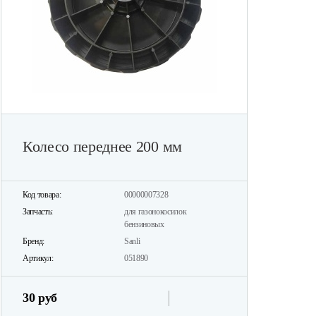
Колесо переднее 200 мм
Код товара:
00000007328
Запчасть:
для газонокосилок
бензиновых
Бренд:
Sanli
Артикул:
051890
30 руб