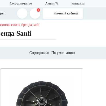
Сотрудничество
Акции %
Контакты
0
тры
Личный кабинет
зонокосилок бренда sanli
енда Sanli
Сортировка:
По умолчанию