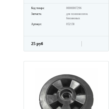
Код товара:
00000007296
Запчасть:
для газонокосилок
бензиновых
Артикул:
052158
25 руб