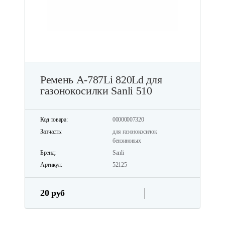
Ремень А-787Li 820Ld для
газонокосилки Sanli 510
Код товара:
00000007320
Запчасть:
для газонокосилок
бензиновых
Бренд:
Sanli
Артикул:
52125
20 руб