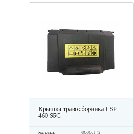
Крышка травосборника LSP
460 S5C
Код товара:
00000001442