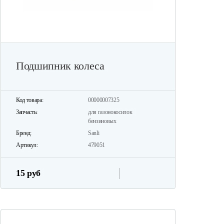
Подшипник колеса
Код товара:
00000007325
Запчасть:
для газонокосилок
бензиновых
Бренд:
Sanli
Артикул:
479051
15 руб