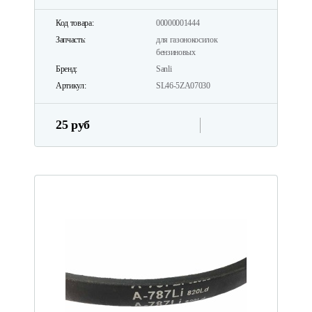
Код товара:
00000001444
Запчасть:
для газонокосилок
бензиновых
Бренд:
Sanli
Артикул:
SL46-5ZA07030
25 руб