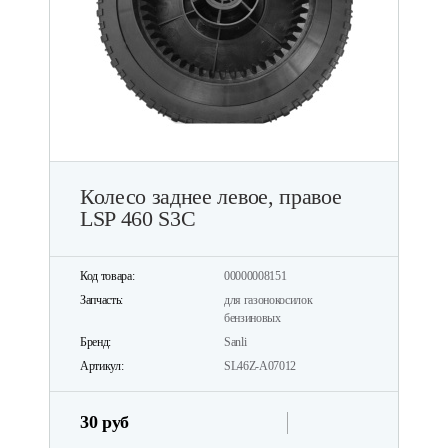
Колесо заднее левое, правое
LSP 460 S3C
Код товара:
00000008151
Запчасть:
для газонокосилок
бензиновых
Бренд:
Sanli
Артикул:
SL46Z-A07012
30 руб