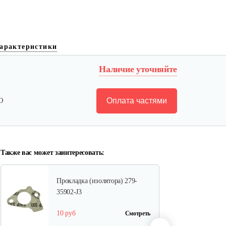
Поршень EY 20
арактеристики
Наличие уточняйте
75 руб
Смотреть
Оплата частями
Ю
Поршневое кольцо в
комплекте…
60 руб
Смотреть
Также вас может заинтересовать:
Прокладка (изолятора) 279-
35902-J3
10 руб
Смотреть