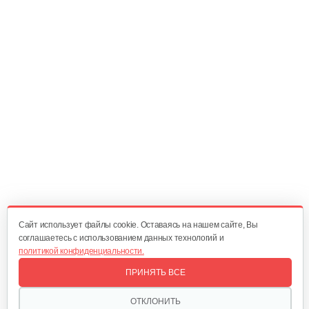
10 руб
Смотреть
Поршневое кольцо в комплекте…
115 руб
Смотреть
Шатун EX 27
145 руб
Смотреть
Cайт использует файлы cookie. Оставаясь на нашем сайте, Вы
соглашаетесь с использованием данных технологий и
политикой конфиденциальности.
Поршень EX 27
ПРИНЯТЬ ВСЕ
65 руб
Смотреть
ОТКЛОНИТЬ