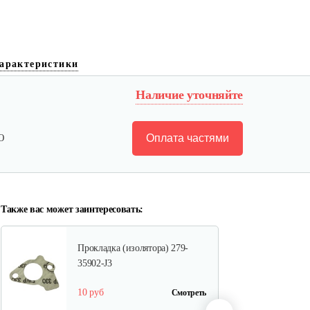
Поршень EY 20
арактеристики
Наличие уточняйте
75 руб
Смотреть
Оплата частями
Ю
Поршневое кольцо в
комплекте…
60 руб
Смотреть
Также вас может заинтересовать:
Прокладка (изолятора) 279-
35902-J3
10 руб
Смотреть