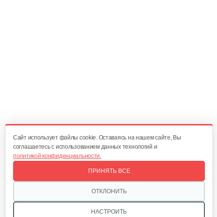
10 руб
Смотреть
Поршневое кольцо в комплекте…
115 руб
Смотреть
Шатун EX 27
145 руб
Смотреть
Cайт использует файлы cookie. Оставаясь на нашем сайте, Вы
соглашаетесь с использованием данных технологий и
политикой конфиденциальности.
Поршень EX 27
ПРИНЯТЬ ВСЕ
65 руб
Смотреть
ОТКЛОНИТЬ
НАСТРОИТЬ