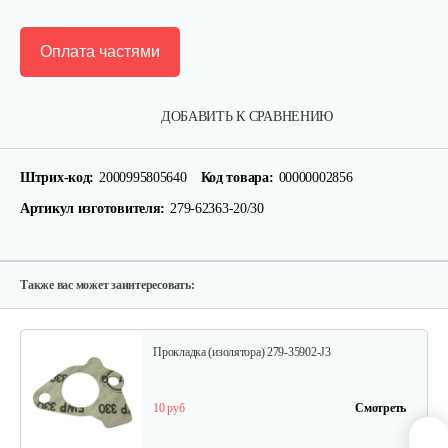
Оплата частями
Поршень EY 20
ДОБАВИТЬ К СРАВНЕНИЮ
75 руб
Смотреть
Штрих-код:
2000995805640
Код товара:
00000002856
Артикул изготовителя:
279-62363-20/30
Поршневое кольцо в комплекте…
60 руб
Смотреть
Также вас может заинтересовать:
Прокладка (изолятора) 279-35902-J3
10 руб
Смотреть