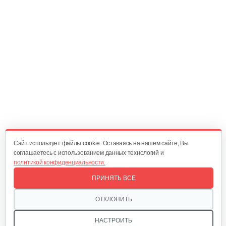
10 руб
Смотреть
Поршневое кольцо в комплекте…
115 руб
Смотреть
Шатун EX 27
145 руб
Смотреть
Cайт использует файлы cookie. Оставаясь на нашем сайте, Вы
соглашаетесь с использованием данных технологий и
политикой конфиденциальности.
Поршень EX 27
ПРИНЯТЬ ВСЕ
65 руб
Смотреть
ОТКЛОНИТЬ
НАСТРОИТЬ