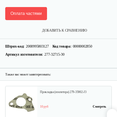
Оплата частями
Поршень EY 20
ДОБАВИТЬ К СРАВНЕНИЮ
75 руб
Смотреть
Штрих-код:
2000995803127
Код товара:
00000002850
Артикул изготовителя:
277-32715-30
Поршневое кольцо в комплекте…
60 руб
Смотреть
Также вас может заинтересовать:
Прокладка (изолятора) 279-35902-J3
10 руб
Смотреть