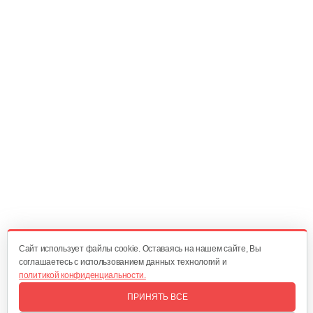
Фильтр воздушный B&S QNTM VNG60
20 руб
Смотреть
Регулирующий механизм B&S DOV
60 руб
Смотреть
Шкив стартера с пружиной B&S QNTM
70 руб
Смотреть
Cайт использует файлы cookie. Оставаясь на нашем сайте, Вы
соглашаетесь с использованием данных технологий и
политикой конфиденциальности.
Фильтр воздушный B&S 450-670Е
ПРИНЯТЬ ВСЕ