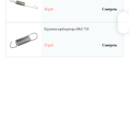
30 руб
Смотреть
Пружина карбюратора B&S 750
25 руб
Смотреть
Стартер в сборе Briggs&Stratton 591301
180 руб
Смотреть
Шестерня распредвала B&S DOV
175 руб
Смотреть