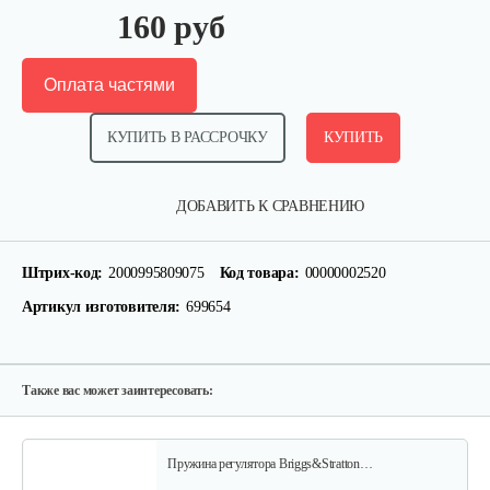
160 руб
Оплата частями
КУПИТЬ В РАССРОЧКУ
КУПИТЬ
Фильтр воздушный B&S 126,123
ДОБАВИТЬ К СРАВНЕНИЮ
15 руб
Смотреть
Штрих-код:
2000995809075
Код товара:
00000002520
Артикул изготовителя:
699654
Ручка стартера B&S
30 руб
Смотреть
Также вас может заинтересовать:
Пружина регулятора Briggs&Stratton…