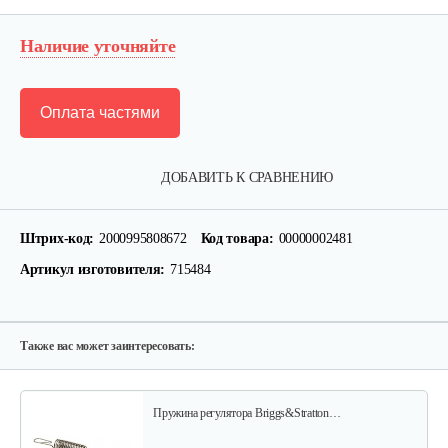
Наличие уточняйте
Оплата частями
Фильтр воздушный B&S 126,123
ДОБАВИТЬ К СРАВНЕНИЮ
15 руб
Смотреть
Штрих-код:
2000995808672
Код товара:
00000002481
Артикул изготовителя:
715484
Ручка стартера B&S
30 руб
Смотреть
Также вас может заинтересовать:
Пружина регулятора Briggs&Stratton…