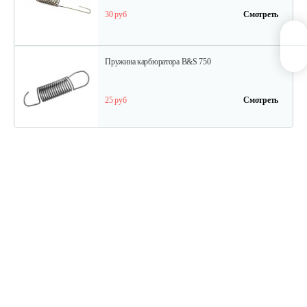
30 руб
Смотреть
Пружина карбюратора B&S 750
25 руб
Смотреть
Стартер в сборе Briggs&Stratton 591301
180 руб
Смотреть
Шестерня распредвала B&S DOV
175 руб
Смотреть