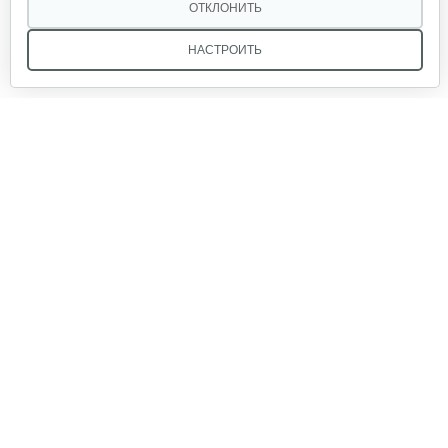
30 руб
Смотреть
ОТКЛОНИТЬ
НАСТРОИТЬ
Фильтр воздушный B&S 126,123
15 руб
Смотреть
Мы в соцсетях:
Ручка стартера B&S
30 руб
Смотреть
Звоните, и мы поможем подобрать идеальный вариант
техники для вашего участка или фермерского хозяйства!
Пружина регулятора Briggs&Stratton…
Купить садовую технику от первого поставщика
ОДО «Агропарк-М» — это выгодное и надёжное решение!
30 руб
Смотреть
Пружина карбюратора B&S 750