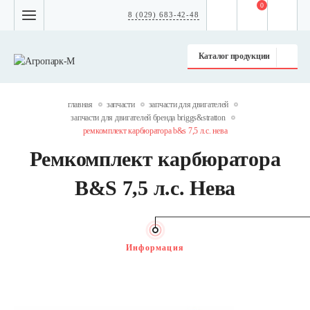
0
8 (029) 683-42-48
Каталог продукции
главная
запчасти
запчасти для двигателей
запчасти для двигателей бренда briggs&stratton
ремкомплект карбюратора b&s 7,5 л.с. нева
Ремкомплект карбюратора
B&S 7,5 л.с. Нева
Информация