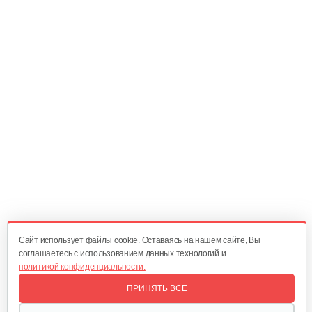
Фильтр воздушный B&S QNTM VNG60
20 руб
Смотреть
Регулирующий механизм B&S DOV
60 руб
Смотреть
Шкив стартера с пружиной B&S QNTM
70 руб
Смотреть
Cайт использует файлы cookie. Оставаясь на нашем сайте, Вы
соглашаетесь с использованием данных технологий и
политикой конфиденциальности.
Фильтр воздушный B&S 450-670Е
ПРИНЯТЬ ВСЕ