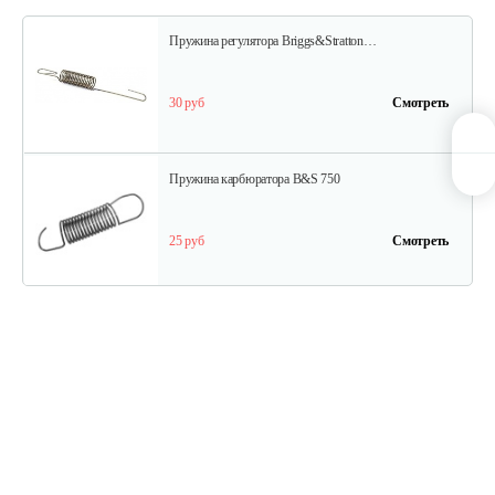
Пружина регулятора Briggs&Stratton…
30 руб
Смотреть
Пружина карбюратора B&S 750
25 руб
Смотреть
Стартер в сборе Briggs&Stratton 591301
180 руб
Смотреть
Шестерня распредвала B&S DOV