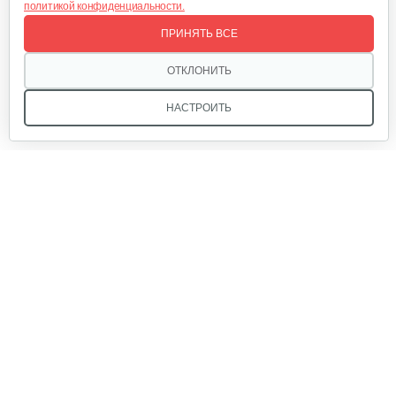
политикой конфиденциальности.
Фильтр воздушный B&S 450-670Е
ПРИНЯТЬ ВСЕ
30 руб
Смотреть
ОТКЛОНИТЬ
НАСТРОИТЬ
Фильтр воздушный B&S 126,123
15 руб
Смотреть
Мы в соцсетях:
Ручка стартера B&S
30 руб
Смотреть
Звоните, и мы поможем подобрать идеальный вариант
техники для вашего участка или фермерского хозяйства!
Пружина регулятора Briggs&Stratton…
Купить садовую технику от первого поставщика
ОДО «Агропарк-М» — это выгодное и надёжное решение!
30 руб
Смотреть