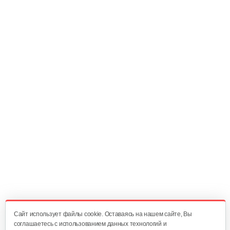
175 руб
Смотреть
Фильтр воздушный B&S QNTM VNG60
20 руб
Смотреть
Регулирующий механизм B&S DOV
60 руб
Смотреть
Шкив стартера с пружиной B&S QNTM
70 руб
Смотреть
Cайт использует файлы cookie. Оставаясь на нашем сайте, Вы
соглашаетесь с использованием данных технологий и