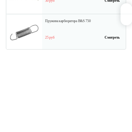
30 руб
Смотреть
Пружина карбюратора B&S 750
25 руб
Смотреть
Стартер в сборе Briggs&Stratton 591301
180 руб
Смотреть
Шестерня распредвала B&S DOV
175 руб
Смотреть
Фильтр воздушный B&S QNTM VNG60