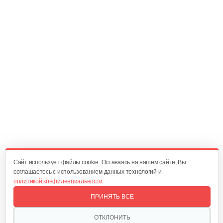
20 руб
Смотреть
Регулирующий механизм B&S DOV
60 руб
Смотреть
Шкив стартера с пружиной B&S QNTM
70 руб
Смотреть
Cайт использует файлы cookie. Оставаясь на нашем сайте, Вы
соглашаетесь с использованием данных технологий и
политикой конфиденциальности.
Фильтр воздушный B&S 450-670Е
ПРИНЯТЬ ВСЕ
30 руб
Смотреть
ОТКЛОНИТЬ