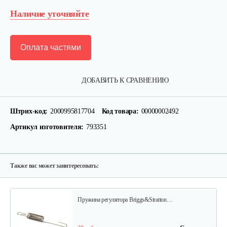
Наличие уточняйте
Оплата частями
Фильтр воздушный B&S 126,123
ДОБАВИТЬ К СРАВНЕНИЮ
15 руб
Смотреть
Штрих-код:
2000995817704
Код товара:
00000002492
Артикул изготовителя:
793351
Ручка стартера B&S
30 руб
Смотреть
Также вас может заинтересовать:
Пружина регулятора Briggs&Stratton…