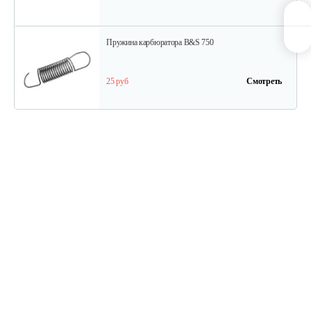
Пружина карбюратора B&S 750
25 руб
Смотреть
Стартер в сборе Briggs&Stratton 591301
180 руб
Смотреть
Шестерня распредвала B&S DOV
175 руб
Смотреть
Фильтр воздушный B&S QNTM VNG60