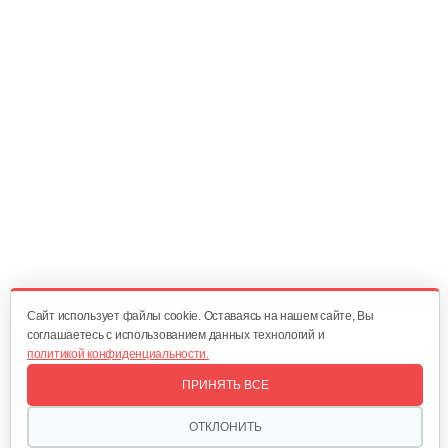
20 руб
Смотреть
Регулирующий механизм B&S DOV
60 руб
Смотреть
Шкив стартера с пружиной B&S QNTM
70 руб
Смотреть
Cайт использует файлы cookie. Оставаясь на нашем сайте, Вы
соглашаетесь с использованием данных технологий и
политикой конфиденциальности.
Фильтр воздушный B&S 450-670Е
ПРИНЯТЬ ВСЕ
30 руб
Смотреть
ОТКЛОНИТЬ