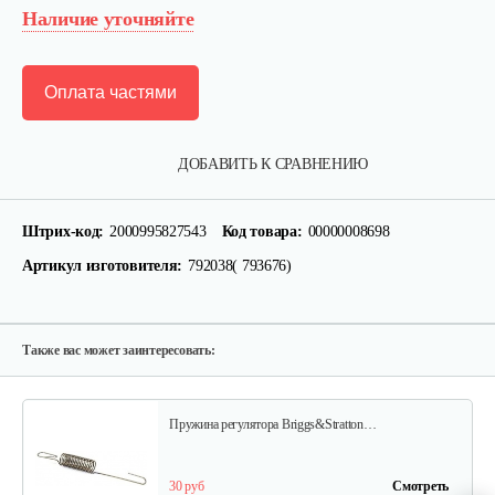
Наличие уточняйте
Оплата частями
Фильтр воздушный B&S 126,123
ДОБАВИТЬ К СРАВНЕНИЮ
15 руб
Смотреть
Штрих-код:
2000995827543
Код товара:
00000008698
Артикул изготовителя:
792038( 793676)
Ручка стартера B&S
30 руб
Смотреть
Также вас может заинтересовать:
Пружина регулятора Briggs&Stratton…
30 руб
Смотреть