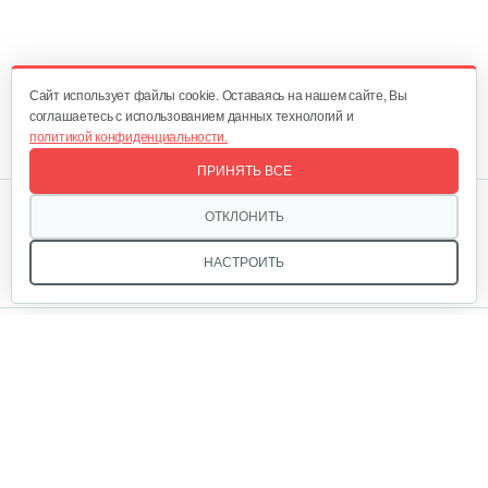
Cайт использует файлы cookie. Оставаясь на нашем сайте, Вы
соглашаетесь с использованием данных технологий и
политикой конфиденциальности.
ПРИНЯТЬ ВСЕ
Мы в соцсетях:
ОТКЛОНИТЬ
НАСТРОИТЬ
Звоните, и мы поможем подобрать идеальный вариант
техники для вашего участка или фермерского хозяйства!
Купить садовую технику от первого поставщика
ОДО «Агропарк-М» — это выгодное и надёжное решение!