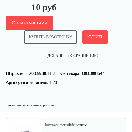
10 руб
Оплата частями
КУПИТЬ В РАССРОЧКУ
КУПИТЬ
Сцепление в сборе 5518
ДОБАВИТЬ К СРАВНЕНИЮ
10 руб
Смотреть
Штрих-код:
2000995801413
Код товара:
00000001697
Артикул изготовителя:
Е20
Подшипник игольчатый…
10 руб
Смотреть
Также вас может заинтересовать:
Колпачок свечной бензопилы…