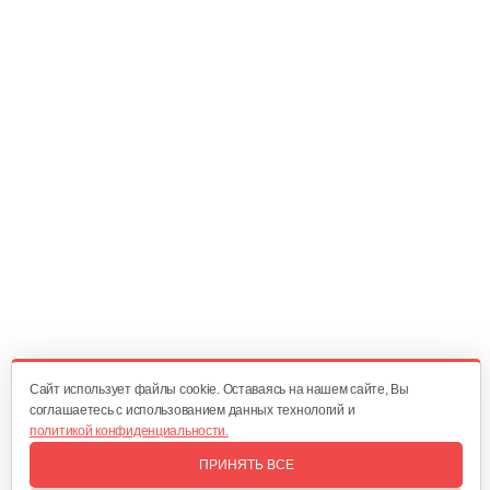
Прокладка цилиндр-колено CSP-162
5 руб
Смотреть
Ручка тормоза в сборе 4116
15 руб
Смотреть
Крышка воздушного фильтра 4116
10 руб
Смотреть
Cайт использует файлы cookie. Оставаясь на нашем сайте, Вы
соглашаетесь с использованием данных технологий и
политикой конфиденциальности.
Шестерня привода маслонасоса…
ПРИНЯТЬ ВСЕ