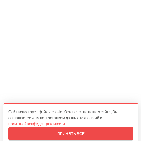
Прокладка цилиндр-колено CSP-162
5 руб
Смотреть
Ручка тормоза в сборе 4116
15 руб
Смотреть
Крышка воздушного фильтра 4116
10 руб
Смотреть
Cайт использует файлы cookie. Оставаясь на нашем сайте, Вы
соглашаетесь с использованием данных технологий и
политикой конфиденциальности.
Шестерня привода маслонасоса…
ПРИНЯТЬ ВСЕ