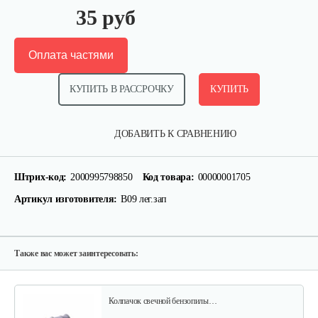
35 руб
Оплата частями
КУПИТЬ В РАССРОЧКУ
КУПИТЬ
Сцепление в сборе 5518
ДОБАВИТЬ К СРАВНЕНИЮ
10 руб
Смотреть
Штрих-код:
2000995798850
Код товара:
00000001705
Артикул изготовителя:
B09 лег.зап
Подшипник игольчатый…
10 руб
Смотреть
Также вас может заинтересовать:
Колпачок свечной бензопилы…