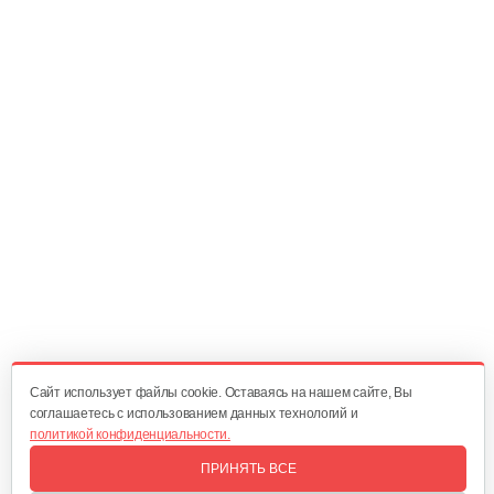
Прокладка цилиндр-колено CSP-162
5 руб
Смотреть
Ручка тормоза в сборе 4116
15 руб
Смотреть
Крышка воздушного фильтра 4116
10 руб
Смотреть
Cайт использует файлы cookie. Оставаясь на нашем сайте, Вы
соглашаетесь с использованием данных технологий и
политикой конфиденциальности.
Шестерня привода маслонасоса…
ПРИНЯТЬ ВСЕ