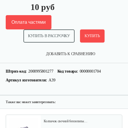
10 руб
Оплата частями
КУПИТЬ В РАССРОЧКУ
КУПИТЬ
Сцепление в сборе 5518
ДОБАВИТЬ К СРАВНЕНИЮ
10 руб
Смотреть
Штрих-код:
2000995801277
Код товара:
00000001704
Артикул изготовителя:
А39
Подшипник игольчатый…
10 руб
Смотреть
Также вас может заинтересовать:
Колпачок свечной бензопилы…