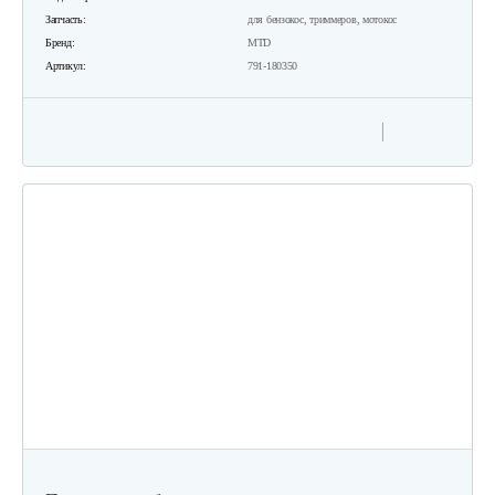
Запчасть:
для бензокос, триммеров, мотокос
Бренд:
MTD
Артикул:
791-180350