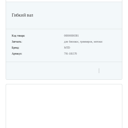
Гибкий вал
Код товара:
00000000381
Запчасть:
для бензокос, триммеров, мотокос
Бренд:
MTD
Артикул:
791-181570