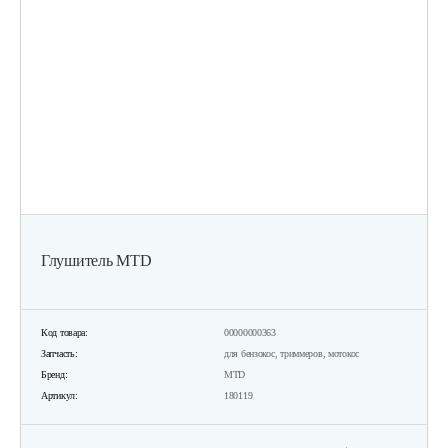
Глушитель MTD
Код товара:
00000000363
Запчасть:
для бензокос, триммеров, мотокос
Бренд:
MTD
Артикул:
180119