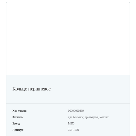
Кольцо поршневое
Код товара:
00000000369
Запчасть:
для бензокос, триммеров, мотокос
Бренд:
MTD
Артикул:
753-1209