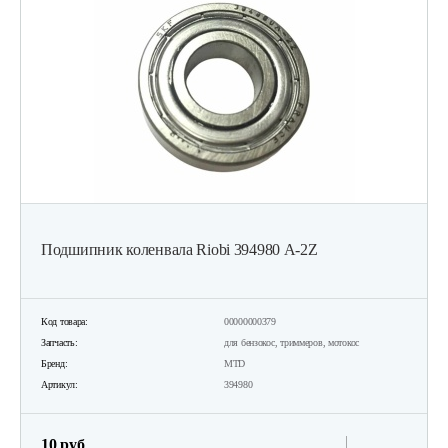
Подшипник коленвала Riobi 394980 А-2Z
Код товара:
00000000379
Запчасть:
для бензокос, триммеров, мотокос
Бренд:
MTD
Артикул:
394980
10 руб