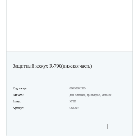
Защитный кожух R-790(нижняя часть)
Код товара:
00000000385
Запчасть:
для бензокос, триммеров, мотокос
Бренд:
MTD
Артикул:
683299