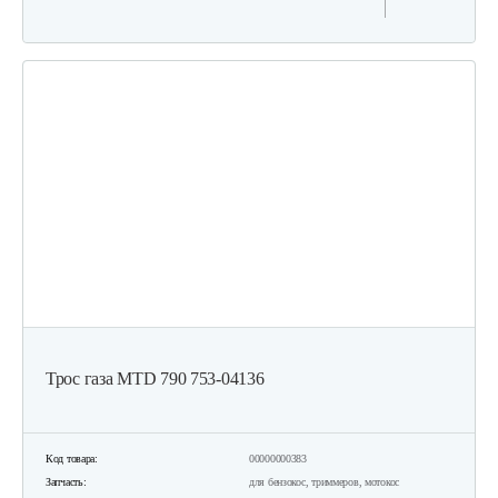
Трос газа MTD 790 753-04136
Код товара:
00000000383
Запчасть:
для бензокос, триммеров, мотокос