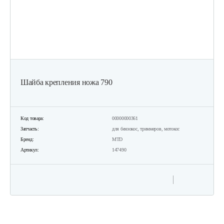
Шайба крепления ножа 790
Код товара:
00000000361
Запчасть:
для бензокос, триммеров, мотокос
Бренд:
MTD
Артикул:
147490