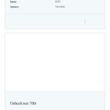
Бренд:
MTD
Артикул:
746-04085
Гибкий вал 700r