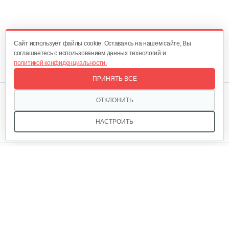
Cайт использует файлы cookie. Оставаясь на нашем сайте, Вы
соглашаетесь с использованием данных технологий и
политикой конфиденциальности.
ПРИНЯТЬ ВСЕ
Мы в соцсетях:
ОТКЛОНИТЬ
НАСТРОИТЬ
Звоните, и мы поможем подобрать идеальный вариант
техники для вашего участка или фермерского хозяйства!
Купить садовую технику от первого поставщика
ОДО «Агропарк-М» — это выгодное и надёжное решение!