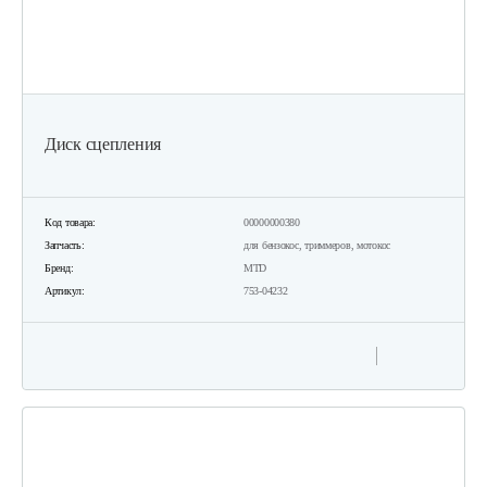
Диск сцепления
Код товара:
00000000380
Запчасть:
для бензокос, триммеров, мотокос
Бренд:
MTD
Артикул:
753-04232