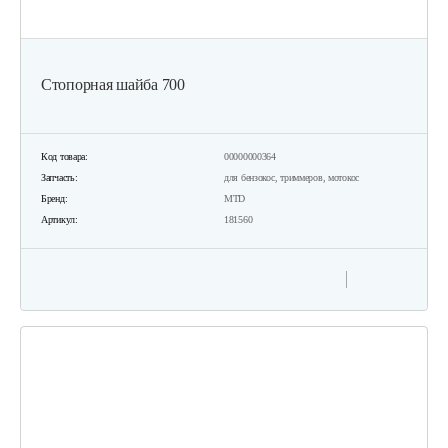
Стопорная шайба 700
Код товара:
00000000364
Запчасть:
для бензокос, триммеров, мотокос
Бренд:
MTD
Артикул:
181560