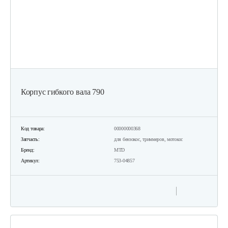
Корпус гибкого вала 790
Код товара:
00000000368
Запчасть:
для бензокос, триммеров, мотокос
Бренд:
MTD
Артикул:
753-04857