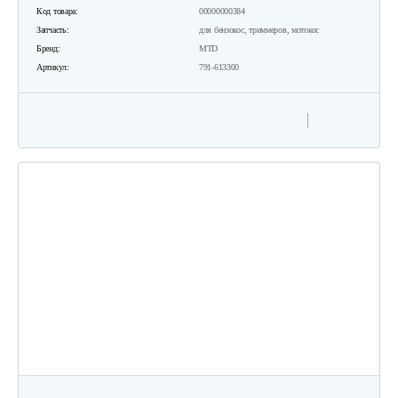
Код товара:
00000000384
Запчасть:
для бензокос, триммеров, мотокос
Бренд:
MTD
Артикул:
791-613300