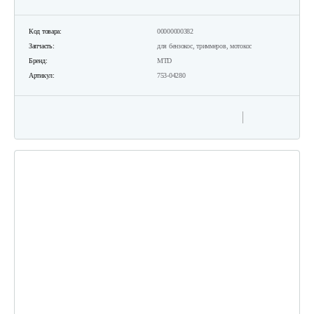
Код товара:
00000000382
Запчасть:
для бензокос, триммеров, мотокос
Бренд:
MTD
Артикул:
753-04280