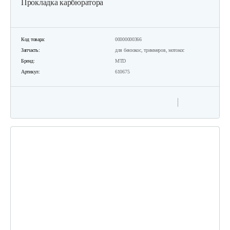
Прокладка карбюратора
Код товара:
00000000366
Запчасть:
для бензокос, триммеров, мотокос
Бренд:
MTD
Артикул:
610675