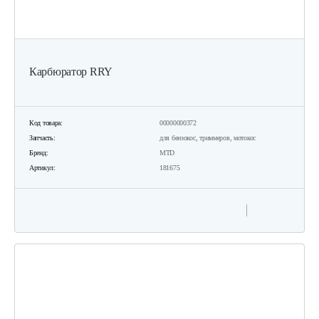
Карбюратор RRY
Код товара:
00000000372
Запчасть:
для бензокос, триммеров, мотокос
Бренд:
MTD
Артикул:
181675