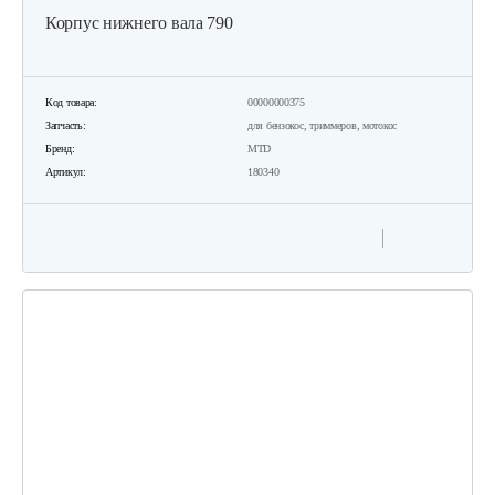
Корпус нижнего вала 790
Код товара:
00000000375
Запчасть:
для бензокос, триммеров, мотокос
Бренд:
MTD
Артикул:
180340