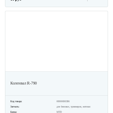
Коленвал R-790
Код товара:
00000000386
Запчасть:
для бензокос, триммеров, мотокос
Бренд:
MTD