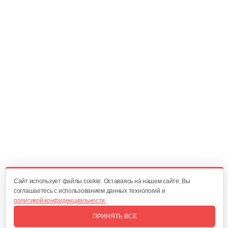
Амортизатор SB44D
10 руб
Смотреть
Амортизатор SB44D
10 руб
Смотреть
Подшипник 6202DDUCM
15 руб
Смотреть
Cайт использует файлы cookie. Оставаясь на нашем сайте, Вы
соглашаетесь с использованием данных технологий и
политикой конфиденциальности.
Карбюратор ТВ 26
ПРИНЯТЬ ВСЕ