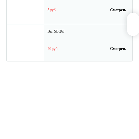
5 руб
Смотреть
Вал SB 26J
40 руб
Смотреть
Кольцо поршневое TВ 27
15 руб
Смотреть
Кожух защитный ТB-26...34(низ)
20 руб
Смотреть