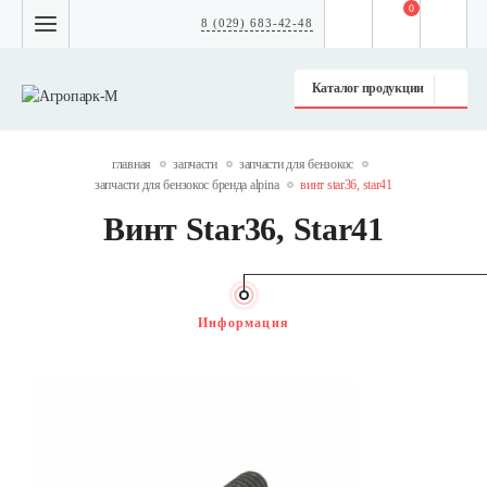
0
8 (029) 683-42-48
Каталог продукции
главная
запчасти
запчасти для бензокос
запчасти для бензокос бренда alpina
винт star36, star41
Винт Star36, Star41
Информация