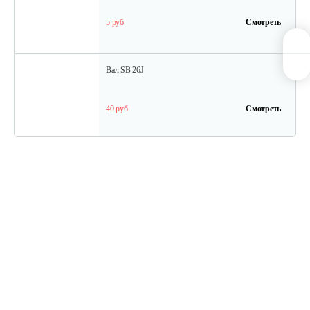
5 руб
Смотреть
Вал SB 26J
40 руб
Смотреть
Кольцо поршневое TВ 27
15 руб
Смотреть
Кожух защитный ТB-26...34(низ)
20 руб
Смотреть