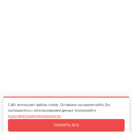
Амортизатор SB44D
10 руб
Смотреть
Амортизатор SB44D
10 руб
Смотреть
Подшипник 6202DDUCM
15 руб
Смотреть
Cайт использует файлы cookie. Оставаясь на нашем сайте, Вы
соглашаетесь с использованием данных технологий и
политикой конфиденциальности.
Карбюратор ТВ 26
ПРИНЯТЬ ВСЕ