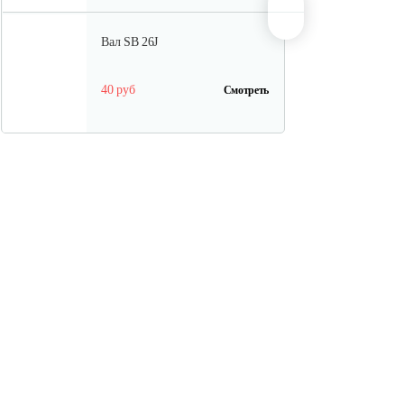
Вал SB 26J
40 руб
Смотреть
Кольцо поршневое TВ 27
15 руб
Смотреть
Кожух защитный ТB-
26...34(низ)
20 руб
Смотреть