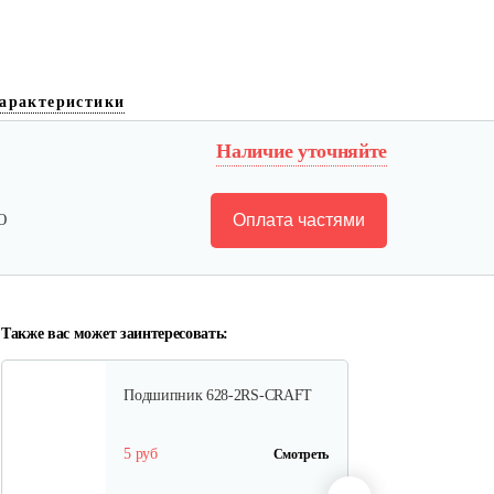
Крепление руля, верхняя часть
арактеристики
Наличие уточняйте
15 руб
Смотреть
Оплата частями
Ю
Крепление руля, средняя часть
15 руб
Смотреть
Также вас может заинтересовать:
Подшипник 628-2RS-CRAFT
5 руб
Смотреть