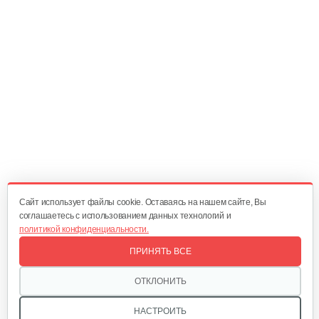
10 руб
Смотреть
Амортизатор SB44D
10 руб
Смотреть
Подшипник 6202DDUCM
15 руб
Смотреть
Cайт использует файлы cookie. Оставаясь на нашем сайте, Вы
соглашаетесь с использованием данных технологий и
политикой конфиденциальности.
Карбюратор ТВ 26
ПРИНЯТЬ ВСЕ
80 руб
Смотреть
ОТКЛОНИТЬ
НАСТРОИТЬ