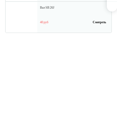
Вал SB 26J
40 руб
Смотреть
Кольцо поршневое TВ 27
15 руб
Смотреть
Кожух защитный ТB-26...34(низ)
20 руб
Смотреть
Амортизатор SB44D