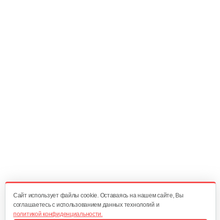
20 руб
Смотреть
Амортизатор SB44D
10 руб
Смотреть
Амортизатор SB44D
10 руб
Смотреть
Подшипник 6202DDUCM
15 руб
Смотреть
Cайт использует файлы cookie. Оставаясь на нашем сайте, Вы
соглашаетесь с использованием данных технологий и
политикой конфиденциальности.
Карбюратор ТВ 26