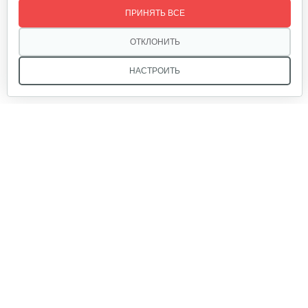
ПРИНЯТЬ ВСЕ
80 руб
Смотреть
ОТКЛОНИТЬ
НАСТРОИТЬ
Крепление руля, верхняя часть
15 руб
Смотреть
Мы в соцсетях:
Крепление руля, средняя часть
15 руб
Смотреть
Звоните, и мы поможем подобрать идеальный вариант
техники для вашего участка или фермерского хозяйства!
Купить садовую технику от первого поставщика
Подшипник 628-2RS-CRAFT
ОДО «Агропарк-М» — это выгодное и надёжное решение!
5 руб
Смотреть