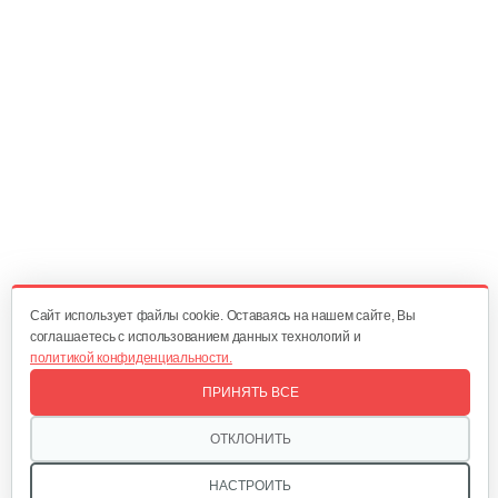
10 руб
Смотреть
Амортизатор SB44D
10 руб
Смотреть
Подшипник 6202DDUCM
15 руб
Смотреть
Cайт использует файлы cookie. Оставаясь на нашем сайте, Вы
соглашаетесь с использованием данных технологий и
политикой конфиденциальности.
Карбюратор ТВ 26
ПРИНЯТЬ ВСЕ
80 руб
Смотреть
ОТКЛОНИТЬ
НАСТРОИТЬ