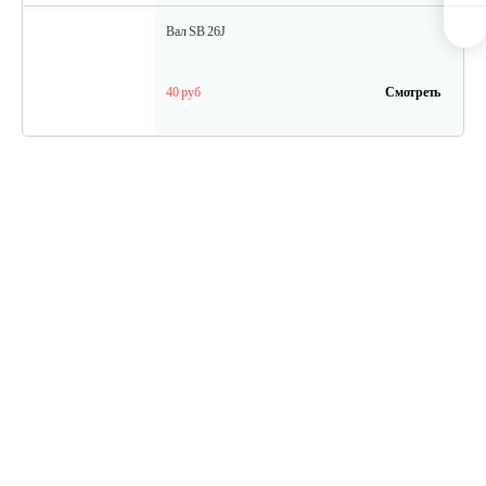
Вал SB 26J
40 руб
Смотреть
Кольцо поршневое TВ 27
15 руб
Смотреть
Кожух защитный ТB-26...34(низ)
20 руб
Смотреть
Амортизатор SB44D