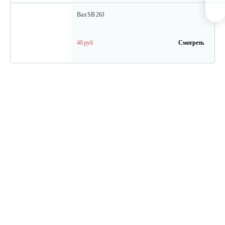
Вал SB 26J
40 руб
Смотреть
Кольцо поршневое TВ 27
15 руб
Смотреть
Кожух защитный ТB-26...34(низ)
20 руб
Смотреть
Амортизатор SB44D