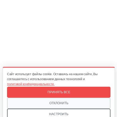
10 руб
Смотреть
Амортизатор SB44D
10 руб
Смотреть
Подшипник 6202DDUCM
15 руб
Смотреть
Cайт использует файлы cookie. Оставаясь на нашем сайте, Вы
соглашаетесь с использованием данных технологий и
политикой конфиденциальности.
Карбюратор ТВ 26
ПРИНЯТЬ ВСЕ
80 руб
Смотреть
ОТКЛОНИТЬ
НАСТРОИТЬ