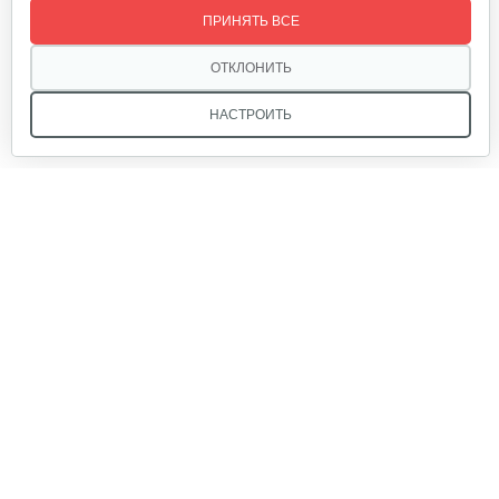
ПРИНЯТЬ ВСЕ
80 руб
Смотреть
ОТКЛОНИТЬ
НАСТРОИТЬ
Крепление руля, верхняя часть
15 руб
Смотреть
Мы в соцсетях:
Крепление руля, средняя часть
15 руб
Смотреть
Звоните, и мы поможем подобрать идеальный вариант
техники для вашего участка или фермерского хозяйства!
Купить садовую технику от первого поставщика
Подшипник 628-2RS-CRAFT
ОДО «Агропарк-М» — это выгодное и надёжное решение!
5 руб
Смотреть