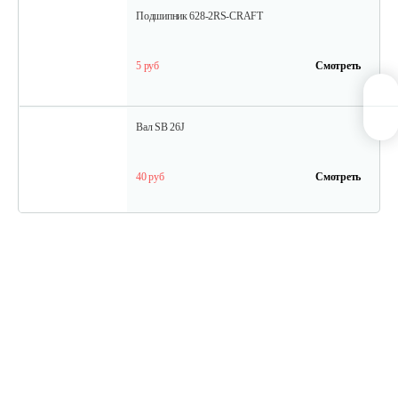
Подшипник 628-2RS-CRAFT
5 руб
Смотреть
Вал SB 26J
40 руб
Смотреть
Кольцо поршневое TВ 27
15 руб
Смотреть
Кожух защитный ТB-26...34(низ)