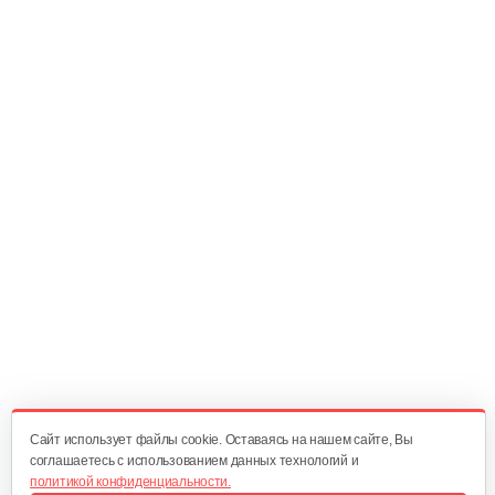
20 руб
Смотреть
Амортизатор SB44D
10 руб
Смотреть
Амортизатор SB44D
10 руб
Смотреть
Подшипник 6202DDUCM
15 руб
Смотреть
Cайт использует файлы cookie. Оставаясь на нашем сайте, Вы
соглашаетесь с использованием данных технологий и
политикой конфиденциальности.
Карбюратор ТВ 26