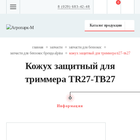
0
8 (029) 683-42-48
Каталог продукции
главная
запчасти
запчасти для бензокос
запчасти для бензокос бренда alpina
кожух защитный для триммера tr27-тв27
Кожух защитный для
триммера TR27-ТВ27
Информация