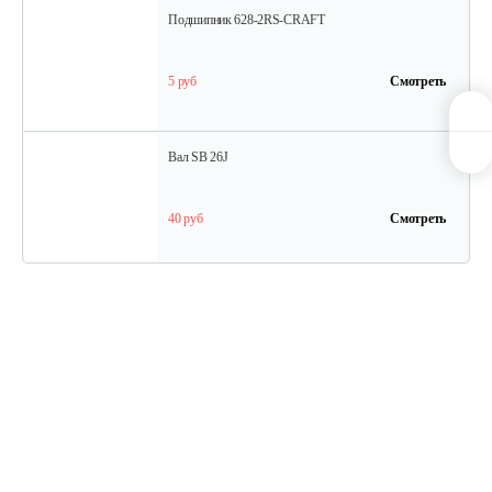
Подшипник 628-2RS-CRAFT
5 руб
Смотреть
Вал SB 26J
40 руб
Смотреть
Кольцо поршневое TВ 27
15 руб
Смотреть
Кожух защитный ТB-26...34(низ)