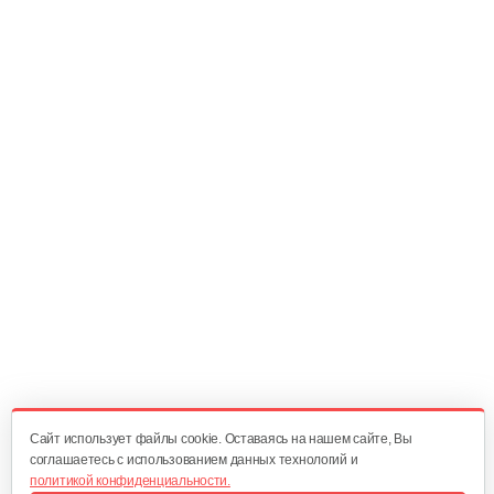
20 руб
Смотреть
Амортизатор SB44D
10 руб
Смотреть
Амортизатор SB44D
10 руб
Смотреть
Подшипник 6202DDUCM
15 руб
Смотреть
Cайт использует файлы cookie. Оставаясь на нашем сайте, Вы
соглашаетесь с использованием данных технологий и
политикой конфиденциальности.
Карбюратор ТВ 26