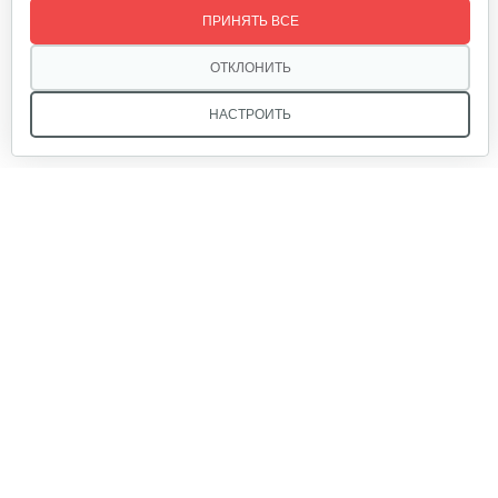
ПРИНЯТЬ ВСЕ
80 руб
Смотреть
ОТКЛОНИТЬ
НАСТРОИТЬ
Крепление руля, верхняя часть
15 руб
Смотреть
Мы в соцсетях:
Крепление руля, средняя часть
15 руб
Смотреть
Звоните, и мы поможем подобрать идеальный вариант
техники для вашего участка или фермерского хозяйства!
Купить садовую технику от первого поставщика
Подшипник 628-2RS-CRAFT
ОДО «Агропарк-М» — это выгодное и надёжное решение!
5 руб
Смотреть