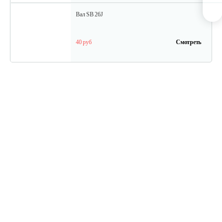
Вал SB 26J
40 руб
Смотреть
Кольцо поршневое TВ 27
15 руб
Смотреть
Кожух защитный ТB-26...34(низ)
20 руб
Смотреть
Амортизатор SB44D