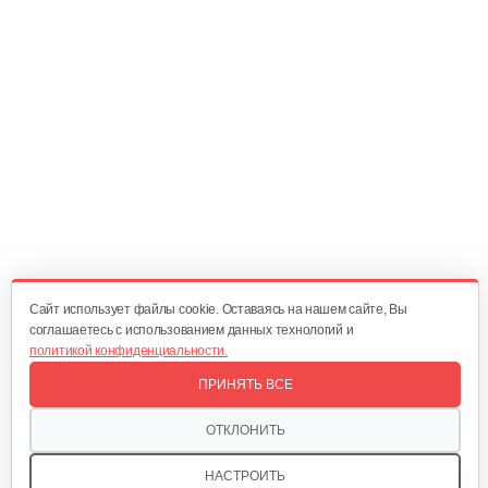
10 руб
Смотреть
Амортизатор SB44D
10 руб
Смотреть
Подшипник 6202DDUCM
15 руб
Смотреть
Cайт использует файлы cookie. Оставаясь на нашем сайте, Вы
соглашаетесь с использованием данных технологий и
политикой конфиденциальности.
Карбюратор ТВ 26
ПРИНЯТЬ ВСЕ
80 руб
Смотреть
ОТКЛОНИТЬ
НАСТРОИТЬ