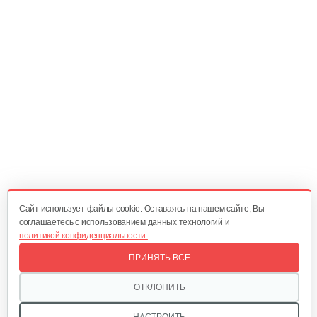
10 руб
Смотреть
Амортизатор SB44D
10 руб
Смотреть
Подшипник 6202DDUCM
15 руб
Смотреть
Cайт использует файлы cookie. Оставаясь на нашем сайте, Вы
соглашаетесь с использованием данных технологий и
политикой конфиденциальности.
Карбюратор ТВ 26
ПРИНЯТЬ ВСЕ
80 руб
Смотреть
ОТКЛОНИТЬ