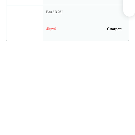
Вал SB 26J
40 руб
Смотреть
Кольцо поршневое TВ 27
15 руб
Смотреть
Кожух защитный ТB-26...34(низ)
20 руб
Смотреть
Амортизатор SB44D