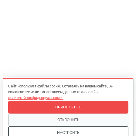
10 руб
Смотреть
Амортизатор SB44D
10 руб
Смотреть
Подшипник 6202DDUCM
15 руб
Смотреть
Cайт использует файлы cookie. Оставаясь на нашем сайте, Вы
соглашаетесь с использованием данных технологий и
политикой конфиденциальности.
Карбюратор ТВ 26
ПРИНЯТЬ ВСЕ
80 руб
Смотреть
ОТКЛОНИТЬ
НАСТРОИТЬ