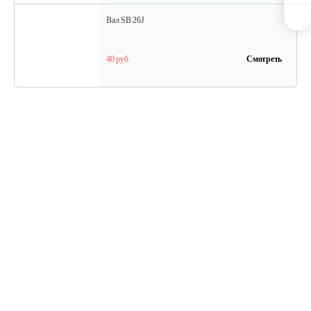
Вал SB 26J
40 руб
Смотреть
Кольцо поршневое TВ 27
15 руб
Смотреть
Кожух защитный ТB-26...34(низ)
20 руб
Смотреть
Амортизатор SB44D