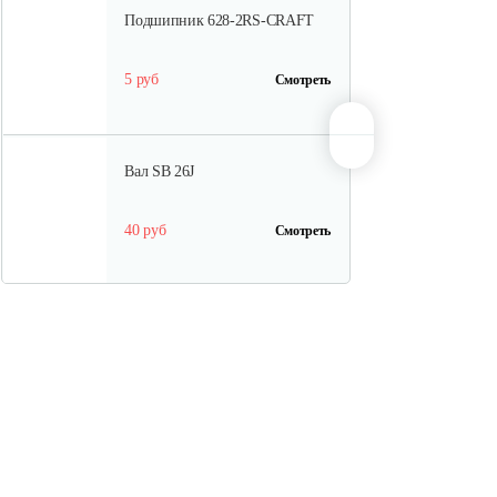
Подшипник 628-2RS-CRAFT
5 руб
Смотреть
Вал SB 26J
40 руб
Смотреть
Кольцо поршневое TВ 27
15 руб
Смотреть
Кожух защитный ТB-