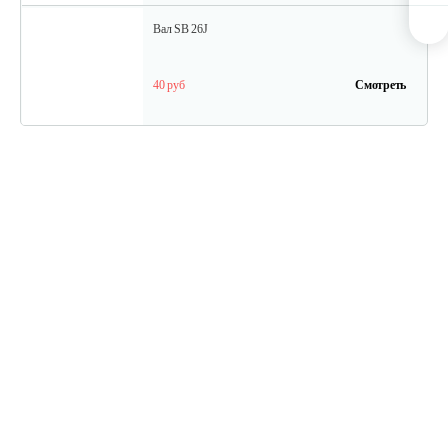
Вал SB 26J
40 руб
Смотреть
Кольцо поршневое TВ 27
15 руб
Смотреть
Кожух защитный ТB-26...34(низ)
20 руб
Смотреть
Амортизатор SB44D