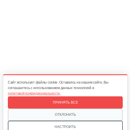
10 руб
Смотреть
Амортизатор SB44D
10 руб
Смотреть
Подшипник 6202DDUCM
15 руб
Смотреть
Cайт использует файлы cookie. Оставаясь на нашем сайте, Вы
соглашаетесь с использованием данных технологий и
политикой конфиденциальности.
Карбюратор ТВ 26
ПРИНЯТЬ ВСЕ
80 руб
Смотреть
ОТКЛОНИТЬ
НАСТРОИТЬ